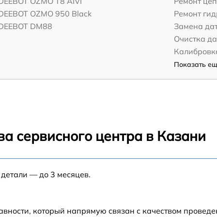
 DEEBOT OZMO T8 AIVI
Ремонт це
 DEEBOT OZMO 950 Black
Ремонт ги
 DEEBOT DM88
Замена да
Очистка д
Калибровк
Показать ещё
ва сервисного центра в Казани
 детали — до 3 месяцев.
авности, который напрямую связан с качеством провед