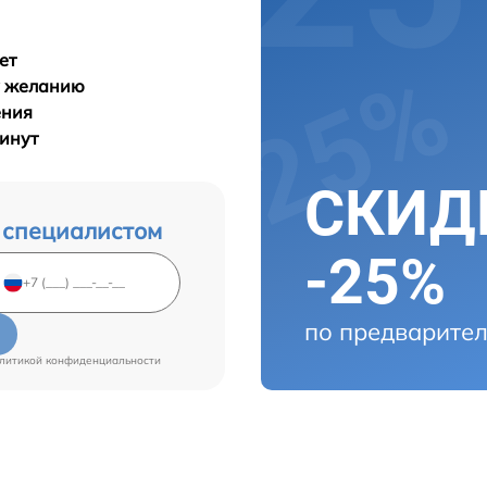
ет
у желанию
ения
минут
СКИДК
 специалистом
-25%
по предварител
литикой конфиденциальности