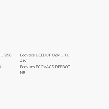
MO 950
Ecovacs DEEBOT OZMO T8
AIVI
EU
Ecovacs ECOVACS DEEBOT
N8