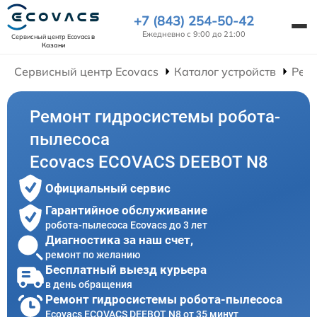
+7 (843) 254-50-42
Ежедневно с 9:00 до 21:00
Сервисный центр Ecovacs
в
Казани
Сервисный центр Ecovacs
Каталог устройств
Ремо
Ремонт гидросистемы робота-
пылесоса
Ecovacs ECOVACS DEEBOT N8
Официальный сервис
Гарантийное обслуживание
робота-пылесоса Ecovacs до 3 лет
Диагностика за наш счет,
ремонт по желанию
Бесплатный выезд курьера
в день обращения
Ремонт гидросистемы робота-пылесоса
Ecovacs ECOVACS DEEBOT N8 от 35 минут