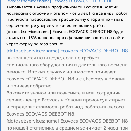
[dataset:services:name] Ecovacs ECOVACS DEEBOT N8
выполняется в нашем профильном сц Ecovacs в Казани
мастерами с огромным опытом - от 5 лет. На все виды работ
и запчасти предоставляем расширенную гарантию - мы в
сервис-центре уверены в качестве наших работ.
[dataset:services:name] Ecovacs ECOVACS DEEBOT N8 будет
стоить на -15% дешевле при оформлении заказа на сайте
через форму заказа звонка.
[dataset:services:name] Ecovacs ECOVACS DEEBOT N8
выполняется на выезде, если не требует
специального оборудования и длительного времени
ремонта. В таких случаях наш мастер привезет
Ecovacs ECOVACS DEEBOT N8 в сц Ecovacs в Казани
и привезет обратно.
Закажите звонок или позвоните и наш сотрудник
сервис-центра Ecovacs в Казани проконсультирует
и определит стоимость работ над робота-пылесоса
Ecovacs ECOVACS DEEBOT N8.
[dataset:services:name] Ecovacs ECOVACS DEEBOT N8
по нашей статистике в среднем занимает 2 часа при